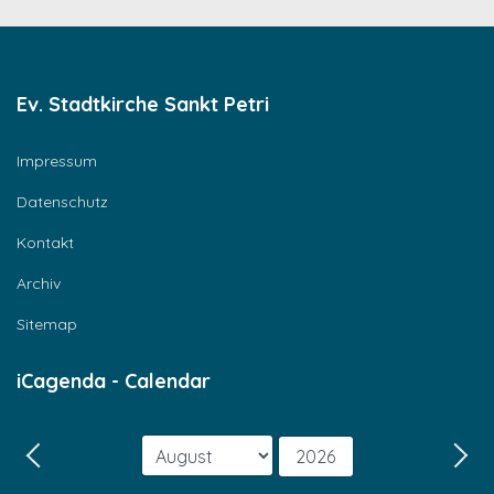
Ev. Stadtkirche Sankt Petri
Impressum
Datenschutz
Kontakt
Archiv
Sitemap
iCagenda - Calendar
Monat
Jahr
Zurück - Monat
Weit