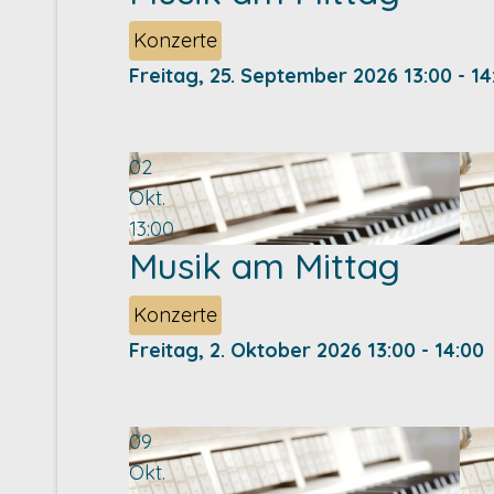
Konzerte
Freitag, 25. September 2026
13:00
-
14
02
Okt.
13:00
Musik am Mittag
Konzerte
Freitag, 2. Oktober 2026
13:00
-
14:00
09
Okt.