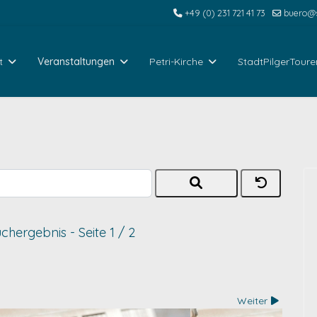
+49 (0) 231 721 41 73
buero@s
t
Veranstaltungen
Petri-Kirche
StadtPilgerToure
uchergebnis
- Seite 1 / 2
Weiter