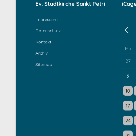
Ev. Stadtkirche Sankt Petri
iCag
Impressum
Datenschutz
Zurü
Kontakt
Mo
Archiv
27
Sitemap
3
Einzel
E
10
Einzel
E
17
Einzel
E
24
Einzel
E
31