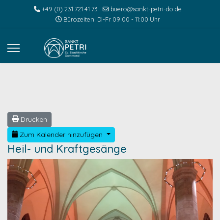
+49 (0) 231 721 41 73
buero@sankt-petri-do.de
Bürozeiten: Di-Fr 09:00 - 11:00 Uhr
Drucken
Zum Kalender hinzufügen
Heil- und Kraftgesänge