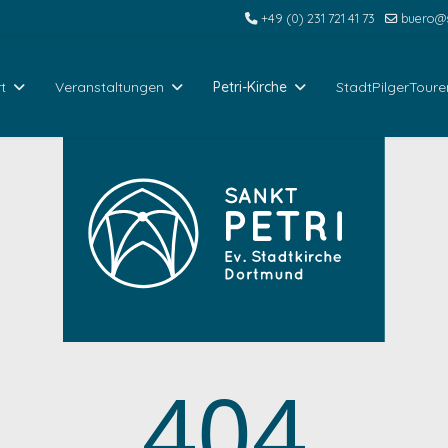
+49 (0) 231 721 41 73
buero@s
t
Veranstaltungen
Petri-Kirche
StadtPilgerToure