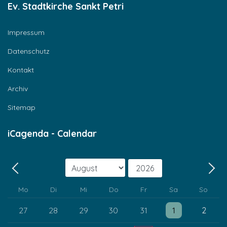
Ev. Stadtkirche Sankt Petri
Impressum
Datenschutz
Kontakt
Archiv
Sitemap
iCagenda - Calendar
Monat
Jahr
Zurück - Monat
Weit
Mo
Di
Mi
Do
Fr
Sa
So
Einzelne Veranstaltung
Einzelne Veransta
27
28
29
30
31
1
2