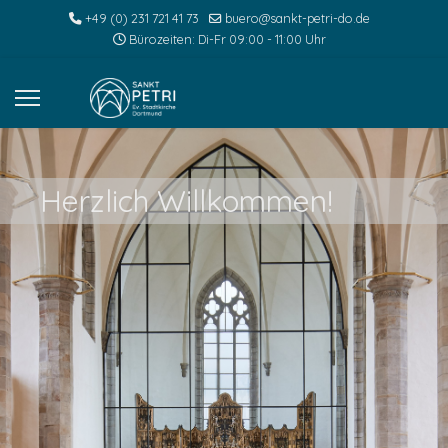
+49 (0) 231 721 41 73
buero@sankt-petri-do.de
Bürozeiten: Di-Fr 09:00 - 11:00 Uhr
Herzlich Willkommen!