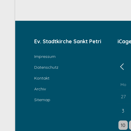
Ev. Stadtkirche Sankt Petri
iCag
Impressum
Datenschutz
Zurü
Kontakt
Mo
Archiv
27
Sitemap
3
Einzel
E
10