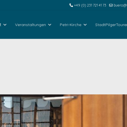
+49 (0) 231 721 41 73
buero@s
t
Veranstaltungen
Petri-Kirche
StadtPilgerToure