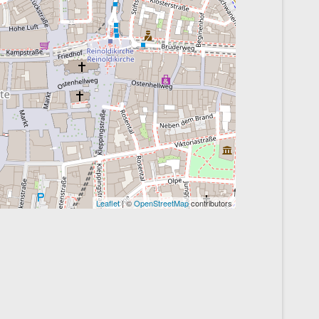
Leaflet
| ©
OpenStreetMap
contributors