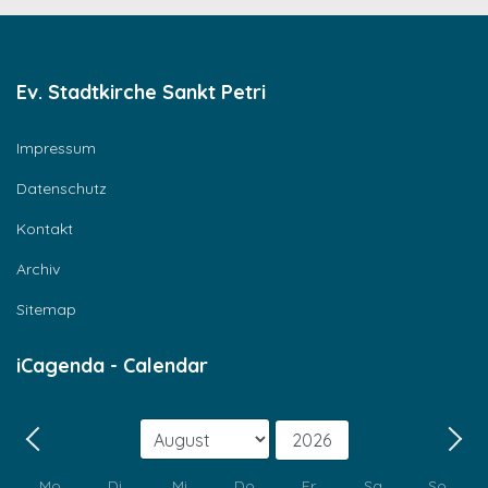
Ev. Stadtkirche Sankt Petri
Impressum
Datenschutz
Kontakt
Archiv
Sitemap
iCagenda - Calendar
Monat
Jahr
Zurück - Monat
Weit
Mo
Di
Mi
Do
Fr
Sa
So