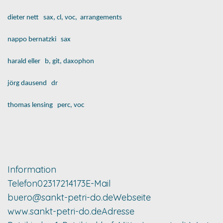
dieter nett
sax, cl, voc,
arrangements
nappo bernatzki
sax
harald eller
b, git, daxophon
jörg dausend
dr
thomas lensing
perc, voc
Information
Telefon
02317214173
E-Mail
buero@sankt-petri-do.de
Webseite
www.sankt-petri-do.de
Adresse