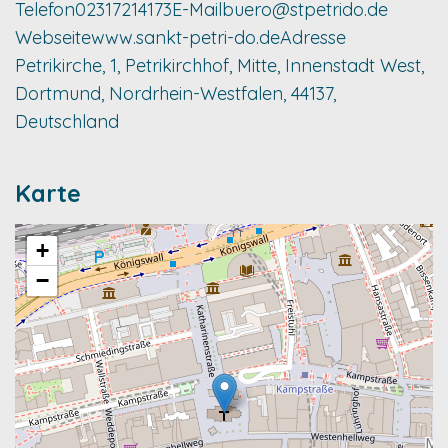
Telefon
02317214173
E-Mail
buero@stpetrido.de
Webseite
www.sankt-petri-do.de
Adresse
Petrikirche, 1, Petrikirchhof, Mitte, Innenstadt West,
Dortmund, Nordrhein-Westfalen, 44137,
Deutschland
Karte
+
−