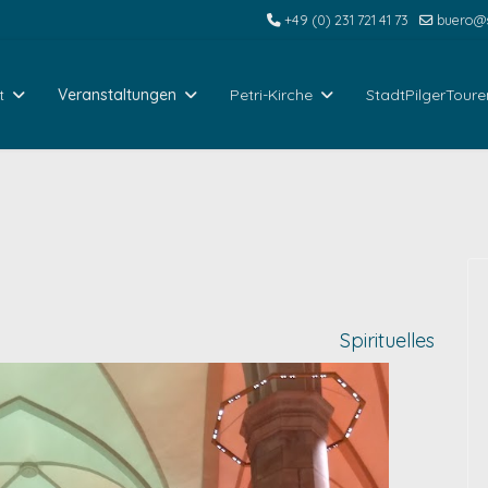
+49 (0) 231 721 41 73
buero@s
t
Veranstaltungen
Petri-Kirche
StadtPilgerToure
Spirituelles