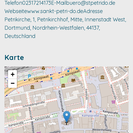
Telefon
02317214173
E-Mail
buero@stpetrido.de
Webseite
www.sankt-petri-do.de
Adresse
Petrikirche, 1, Petrikirchhof, Mitte, Innenstadt West,
Dortmund, Nordrhein-Westfalen, 44137,
Deutschland
Karte
+
−