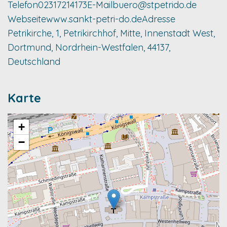
Telefon
02317214173
E-Mail
buero@stpetrido.de
Webseite
www.sankt-petri-do.de
Adresse
Petrikirche, 1, Petrikirchhof, Mitte, Innenstadt West,
Dortmund, Nordrhein-Westfalen, 44137,
Deutschland
Karte
+
−