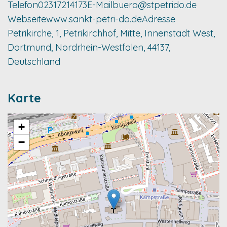
Telefon
02317214173
E-Mail
buero@stpetrido.de
Webseite
www.sankt-petri-do.de
Adresse
Petrikirche, 1, Petrikirchhof, Mitte, Innenstadt West,
Dortmund, Nordrhein-Westfalen, 44137,
Deutschland
Karte
+
−