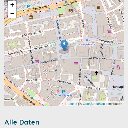
+
−
Leaflet
| ©
OpenStreetMap
contributors
Alle Daten