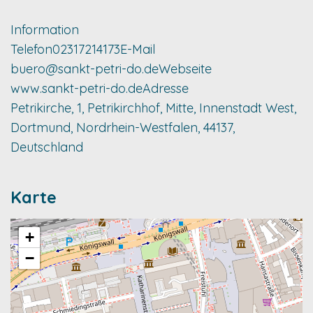
Information
Telefon
02317214173
E-Mail
buero@sankt-petri-do.de
Webseite
www.sankt-petri-do.de
Adresse
Petrikirche, 1, Petrikirchhof, Mitte, Innenstadt West,
Dortmund, Nordrhein-Westfalen, 44137,
Deutschland
Karte
+
−