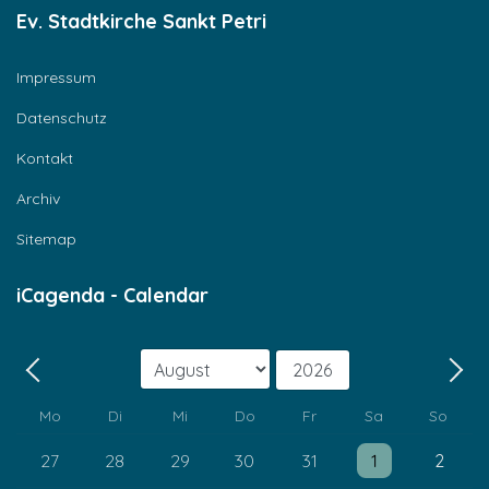
Ev. Stadtkirche Sankt Petri
Impressum
Datenschutz
Kontakt
Archiv
Sitemap
iCagenda - Calendar
Monat
Jahr
Zurück - Monat
Weit
Mo
Di
Mi
Do
Fr
Sa
So
Einzelne Veranstaltung
Einzelne Veransta
27
28
29
30
31
1
2