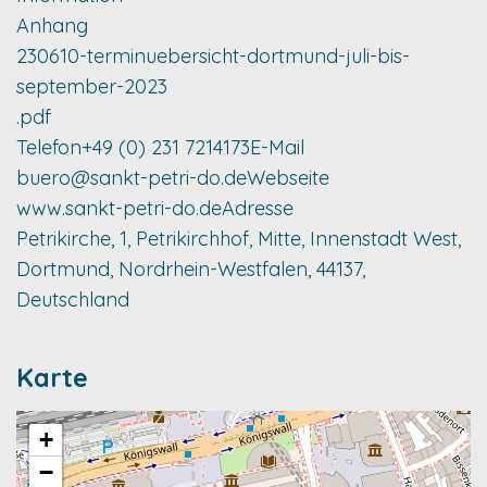
Anhang
230610-terminuebersicht-dortmund-juli-bis-
september-2023
.pdf
Telefon
+49 (0) 231 7214173
E-Mail
buero@sankt-petri-do.de
Webseite
www.sankt-petri-do.de
Adresse
Petrikirche, 1, Petrikirchhof, Mitte, Innenstadt West,
Dortmund, Nordrhein-Westfalen, 44137,
Deutschland
Karte
+
−