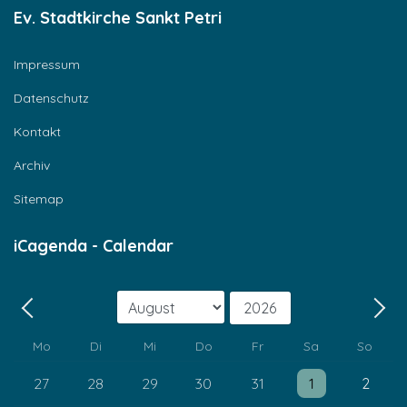
Ev. Stadtkirche Sankt Petri
Impressum
Datenschutz
Kontakt
Archiv
Sitemap
iCagenda - Calendar
Monat
Jahr
Zurück - Monat
Weit
Mo
Di
Mi
Do
Fr
Sa
So
Einzelne Veranstaltung
Einzelne Veransta
27
28
29
30
31
1
2