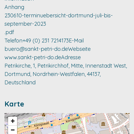
Anhang
230610-terminuebersicht-dortmund-juli-bis-
september-2023
.pdf
Telefon
+49 (0) 231 7214173
E-Mail
buero@sankt-petri-do.de
Webseite
www.sankt-petri-do.de
Adresse
Petrikirche, 1, Petrikirchhof, Mitte, Innenstadt West,
Dortmund, Nordrhein-Westfalen, 44137,
Deutschland
Karte
+
−