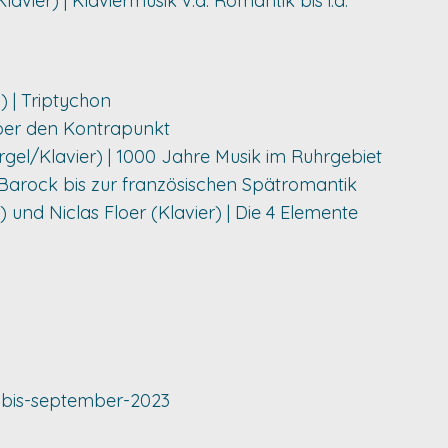
vier) | Klaviermusik v.d. Romantik bis i.d.
o) | Triptychon
 Über den Kontrapunkt
rgel/Klavier) | 1000 Jahre Musik im Ruhrgebiet
m Barock bis zur französischen Spätromantik
) und Niclas Floer (Klavier) | Die 4 Elemente
i-bis-september-2023