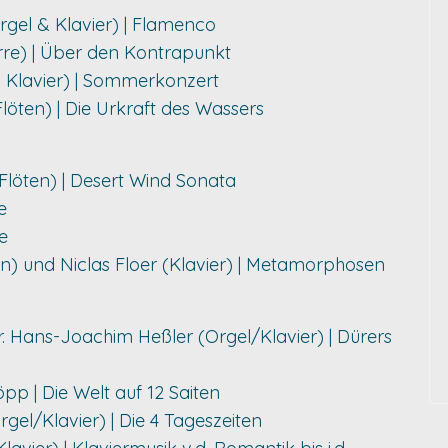
rgel & Klavier) | Flamenco
arre) | Über den Kontrapunkt
& Klavier) | Sommerkonzert
löten) | Die Urkraft des Wassers
Flöten) | Desert Wind Sonata
e
e
) und Niclas Floer (Klavier) | Metamorphosen
r. Hans-Joachim Heßler (Orgel/Klavier) | Dürers
öpp | Die Welt auf 12 Saiten
gel/Klavier) | Die 4 Tageszeiten