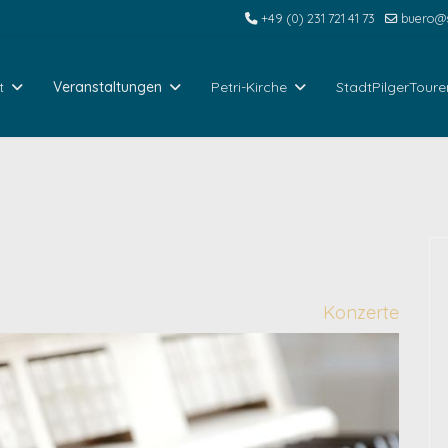
+49 (0) 231 721 41 73
buero@s
t
Veranstaltungen
Petri-Kirche
StadtPilgerToure
Konzerte