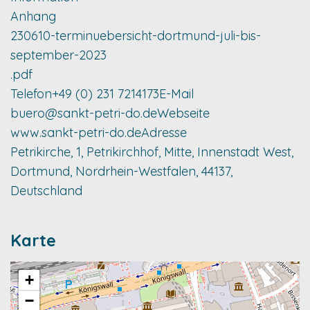
Anhang
230610-terminuebersicht-dortmund-juli-bis-
september-2023
.pdf
Telefon
+49 (0) 231 7214173
E-Mail
buero@sankt-petri-do.de
Webseite
www.sankt-petri-do.de
Adresse
Petrikirche, 1, Petrikirchhof, Mitte, Innenstadt West,
Dortmund, Nordrhein-Westfalen, 44137,
Deutschland
Karte
+
−