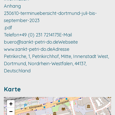
Anhang
230610-terminuebersicht-dortmund-juli-bis-
september-2023
.pdf
Telefon
+49 (0) 231 7214173
E-Mail
buero@sankt-petri-do.de
Webseite
www.sankt-petri-do.de
Adresse
Petrikirche, 1, Petrikirchhof, Mitte, Innenstadt West,
Dortmund, Nordrhein-Westfalen, 44137,
Deutschland
Karte
+
−