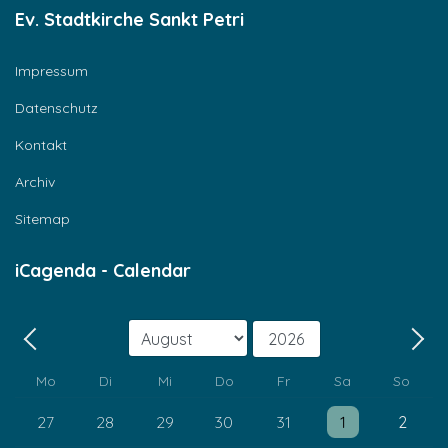
Ev. Stadtkirche Sankt Petri
Impressum
Datenschutz
Kontakt
Archiv
Sitemap
iCagenda - Calendar
Monat
Jahr
Zurück - Monat
Weit
Mo
Di
Mi
Do
Fr
Sa
So
Einzelne Veranstaltung
Einzelne Veransta
27
28
29
30
31
1
2