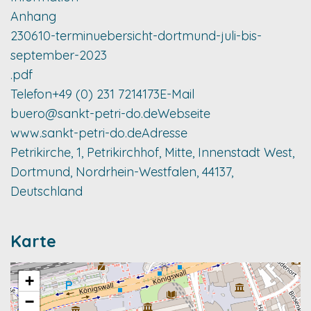
Anhang
230610-terminuebersicht-dortmund-juli-bis-
september-2023
.pdf
Telefon
+49 (0) 231 7214173
E-Mail
buero@sankt-petri-do.de
Webseite
www.sankt-petri-do.de
Adresse
Petrikirche, 1, Petrikirchhof, Mitte, Innenstadt West,
Dortmund, Nordrhein-Westfalen, 44137,
Deutschland
Karte
+
−