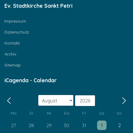
Ev. Stadtkirche Sankt Petri
Impressum
Datenschutz
Kontakt
Archiv
Sitemap
iCagenda - Calendar
Monat
Jahr
Zurück - Monat
Weit
Mo
Di
Mi
Do
Fr
Sa
So
Einzelne Veranstaltung
Einzelne Veransta
27
28
29
30
31
1
2