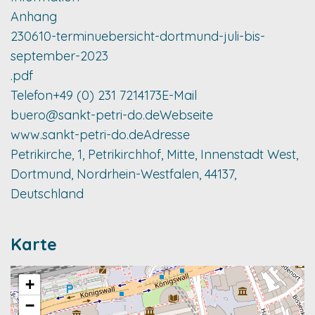
Anhang
230610-terminuebersicht-dortmund-juli-bis-
september-2023
.pdf
Telefon
+49 (0) 231 7214173
E-Mail
buero@sankt-petri-do.de
Webseite
www.sankt-petri-do.de
Adresse
Petrikirche, 1, Petrikirchhof, Mitte, Innenstadt West,
Dortmund, Nordrhein-Westfalen, 44137,
Deutschland
Karte
+
−