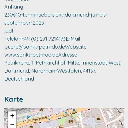
Anhang
230610-terminuebersicht-dortmund-juli-bis-
september-2023
.pdf
Telefon
+49 (0) 231 7214173
E-Mail
buero@sankt-petri-do.de
Webseite
www.sankt-petri-do.de
Adresse
Petrikirche, 1, Petrikirchhof, Mitte, Innenstadt West,
Dortmund, Nordrhein-Westfalen, 44137,
Deutschland
Karte
+
−