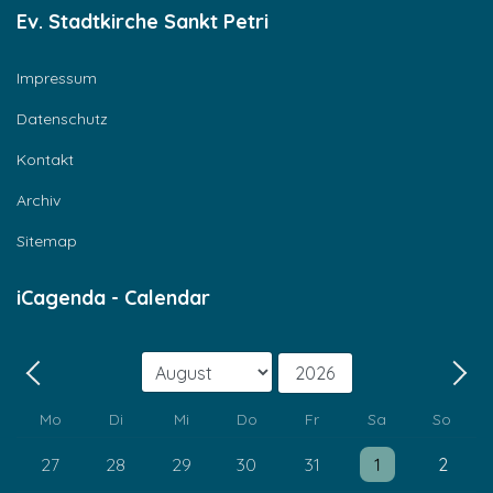
Ev. Stadtkirche Sankt Petri
Impressum
Datenschutz
Kontakt
Archiv
Sitemap
iCagenda - Calendar
Monat
Jahr
Zurück - Monat
Weit
Mo
Di
Mi
Do
Fr
Sa
So
Einzelne Veranstaltung
Einzelne Veransta
27
28
29
30
31
1
2