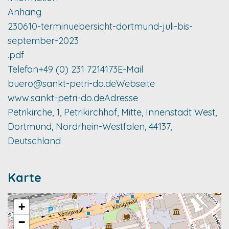
Anhang
230610-terminuebersicht-dortmund-juli-bis-
september-2023
.pdf
Telefon
+49 (0) 231 7214173
E-Mail
buero@sankt-petri-do.de
Webseite
www.sankt-petri-do.de
Adresse
Petrikirche, 1, Petrikirchhof, Mitte, Innenstadt West,
Dortmund, Nordrhein-Westfalen, 44137,
Deutschland
Karte
+
−