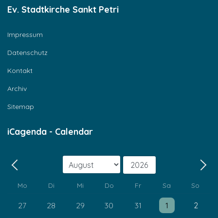
Ev. Stadtkirche Sankt Petri
Impressum
Datenschutz
Kontakt
Archiv
Sitemap
iCagenda - Calendar
Monat
Jahr
Zurück - Monat
Weit
Mo
Di
Mi
Do
Fr
Sa
So
Einzelne Veranstaltung
Einzelne Veransta
27
28
29
30
31
1
2