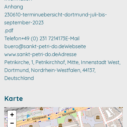
Anhang
230610-terminuebersicht-dortmund-juli-bis-
september-2023
.pdf
Telefon
+49 (0) 231 7214173
E-Mail
buero@sankt-petri-do.de
Webseite
www.sankt-petri-do.de
Adresse
Petrikirche, 1, Petrikirchhof, Mitte, Innenstadt West,
Dortmund, Nordrhein-Westfalen, 44137,
Deutschland
Karte
+
−