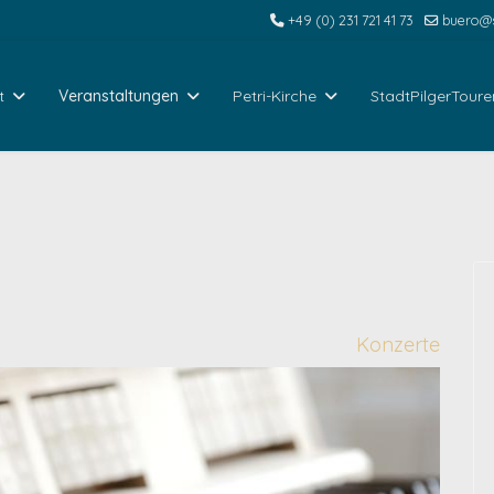
+49 (0) 231 721 41 73
buero@s
t
Veranstaltungen
Petri-Kirche
StadtPilgerToure
Konzerte