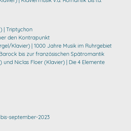
vier) | Klaviermusik v.d. Romantik bis i.d.
o) | Triptychon
 Über den Kontrapunkt
rgel/Klavier) | 1000 Jahre Musik im Ruhrgebiet
m Barock bis zur französischen Spätromantik
) und Niclas Floer (Klavier) | Die 4 Elemente
i-bis-september-2023