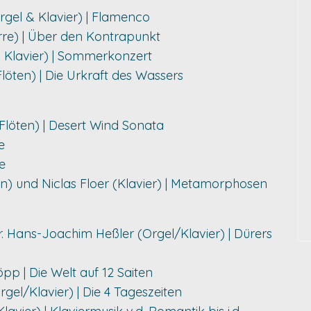
rgel & Klavier) | Flamenco
arre) | Über den Kontrapunkt
& Klavier) | Sommerkonzert
löten) | Die Urkraft des Wassers
Flöten) | Desert Wind Sonata
e
e
) und Niclas Floer (Klavier) | Metamorphosen
r. Hans-Joachim Heßler (Orgel/Klavier) | Dürers
öpp | Die Welt auf 12 Saiten
gel/Klavier) | Die 4 Tageszeiten