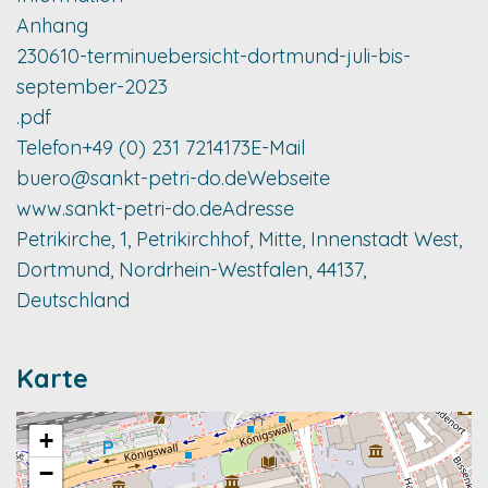
Anhang
230610-terminuebersicht-dortmund-juli-bis-
september-2023
.pdf
Telefon
+49 (0) 231 7214173
E-Mail
buero@sankt-petri-do.de
Webseite
www.sankt-petri-do.de
Adresse
Petrikirche, 1, Petrikirchhof, Mitte, Innenstadt West,
Dortmund, Nordrhein-Westfalen, 44137,
Deutschland
Karte
+
−