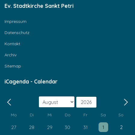
Ev. Stadtkirche Sankt Petri
Impressum
Datenschutz
Kontakt
Archiv
Sitemap
iCagenda - Calendar
Monat
Jahr
Zurück - Monat
Weit
Mo
Di
Mi
Do
Fr
Sa
So
Einzelne Veranstaltung
Einzelne Veransta
27
28
29
30
31
1
2