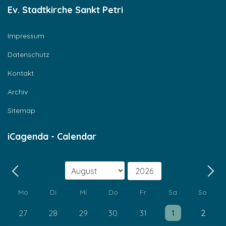
Ev. Stadtkirche Sankt Petri
Impressum
Datenschutz
Kontakt
Archiv
Sitemap
iCagenda - Calendar
Monat
Jahr
Zurück - Monat
Weit
Mo
Di
Mi
Do
Fr
Sa
So
Einzelne Veranstaltung
Einzelne Veransta
27
28
29
30
31
1
2