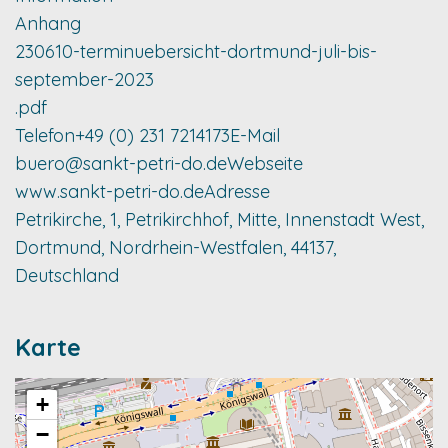
Anhang
230610-terminuebersicht-dortmund-juli-bis-
september-2023
.pdf
Telefon
+49 (0) 231 7214173
E-Mail
buero@sankt-petri-do.de
Webseite
www.sankt-petri-do.de
Adresse
Petrikirche, 1, Petrikirchhof, Mitte, Innenstadt West,
Dortmund, Nordrhein-Westfalen, 44137,
Deutschland
Karte
+
−