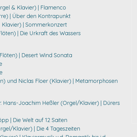
rgel & Klavier) | Flamenco
arre) | Über den Kontrapunkt
& Klavier) | Sommerkonzert
löten) | Die Urkraft des Wassers
Flöten) | Desert Wind Sonata
e
e
) und Niclas Floer (Klavier) | Metamorphosen
r. Hans-Joachim Heßler (Orgel/Klavier) | Dürers
öpp | Die Welt auf 12 Saiten
gel/Klavier) | Die 4 Tageszeiten