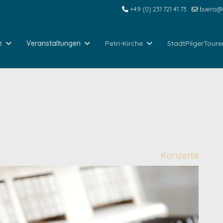
+49 (0) 231 721 41 73
buero@s
t
Veranstaltungen
Petri-Kirche
StadtPilgerToure
Konzerte