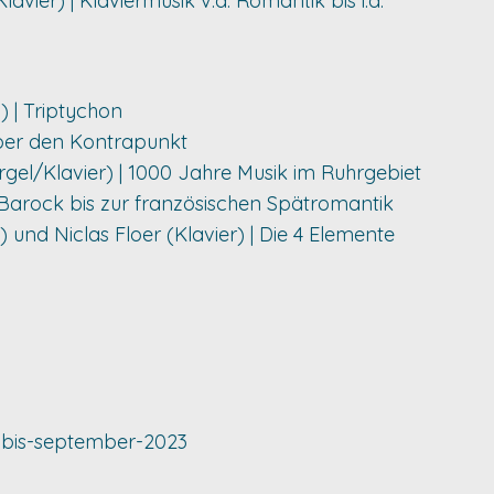
vier) | Klaviermusik v.d. Romantik bis i.d.
o) | Triptychon
 Über den Kontrapunkt
rgel/Klavier) | 1000 Jahre Musik im Ruhrgebiet
m Barock bis zur französischen Spätromantik
) und Niclas Floer (Klavier) | Die 4 Elemente
i-bis-september-2023