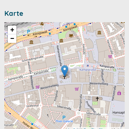
Karte
+
−