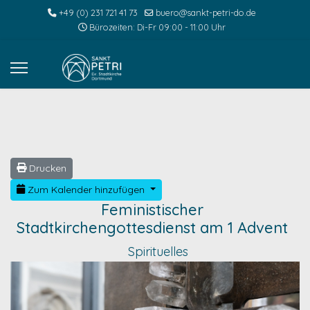
+49 (0) 231 721 41 73
buero@sankt-petri-do.de
Bürozeiten: Di-Fr 09:00 - 11:00 Uhr
Drucken
Zum Kalender hinzufügen
Feministischer
Stadtkirchengottesdienst am 1 Advent
Spirituelles