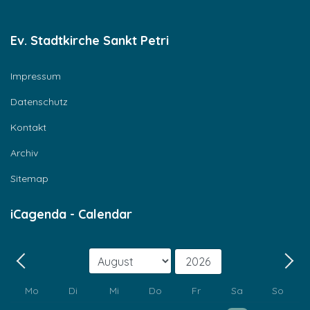
Ev. Stadtkirche Sankt Petri
Impressum
Datenschutz
Kontakt
Archiv
Sitemap
iCagenda - Calendar
Monat
Jahr
Zurück - Monat
Weit
Mo
Di
Mi
Do
Fr
Sa
So