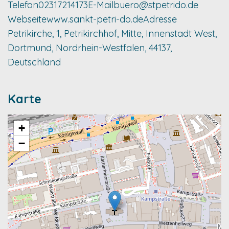
Telefon
02317214173
E-Mail
buero@stpetrido.de
Webseite
www.sankt-petri-do.de
Adresse
Petrikirche, 1, Petrikirchhof, Mitte, Innenstadt West,
Dortmund, Nordrhein-Westfalen, 44137,
Deutschland
Karte
+
−