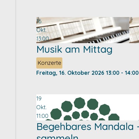
16
Okt.
13:00
Musik am Mittag
Konzerte
Freitag, 16. Oktober 2026
13:00
-
14:00
19
Okt.
11:00
Begehbares Mandala -
sammeln