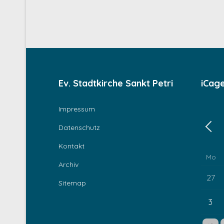
Ev. Stadtkirche Sankt Petri
iCag
Impressum
Datenschutz
Zurü
Kontakt
Mo
Archiv
27
Sitemap
3
Einzel
E