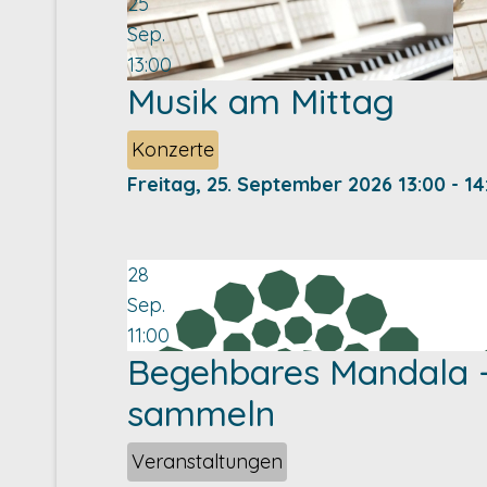
25
Sep.
13:00
Musik am Mittag
Konzerte
Freitag, 25. September 2026
13:00
-
14
28
Sep.
11:00
Begehbares Mandala -
sammeln
Veranstaltungen