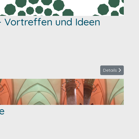
 Vortreffen und Ideen
Details
e