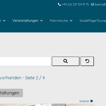
+49 (0) 231 721 41 73
buero@s
t
Veranstaltungen
Petri-Kirche
StadtPilgerToure
n vorhanden
- Seite 2 / 4
taltungen
Weiter