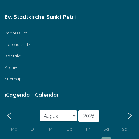
Ev. Stadtkirche Sankt Petri
Impressum
Datenschutz
Kontakt
Archiv
Sitemap
iCagenda - Calendar
Monat
Jahr
Zurück - Monat
Weit
Mo
Di
Mi
Do
Fr
Sa
So