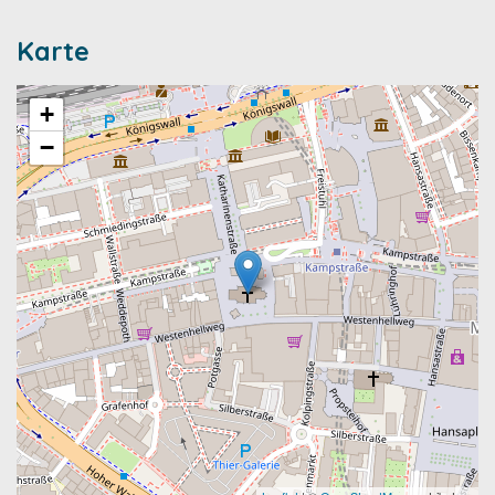
Karte
+
−