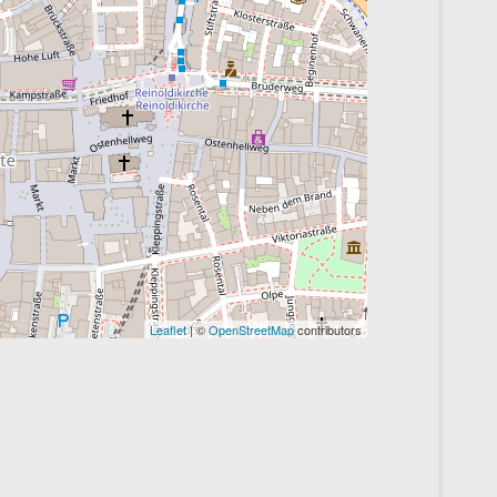
Leaflet
| ©
OpenStreetMap
contributors