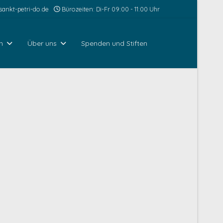
ankt-petri-do.de
Bürozeiten: Di-Fr 09:00 - 11:00 Uhr
n
Über uns
Spenden und Stiften