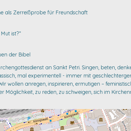
he als Zerreißprobe für Freundschaft
Mut ist?”
uen der Bibel
hengottesdienst an Sankt Petri. Singen, beten, denke
lassisch, mal experimentell - immer mit geschlechterg
 Wir wollen anregen, inspirieren, ermutigen – feministi
er Möglichkeit, zu reden, zu schweigen, sich im Kirc