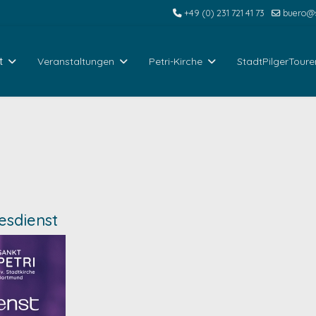
+49 (0) 231 721 41 73
buero@s
t
Veranstaltungen
Petri-Kirche
StadtPilgerToure
esdienst