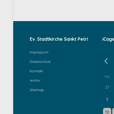
Ev. Stadtkirche Sankt Petri
iCag
Impressum
Datenschutz
Zurü
Kontakt
Mo
Archiv
27
Sitemap
3
Einzel
E
10