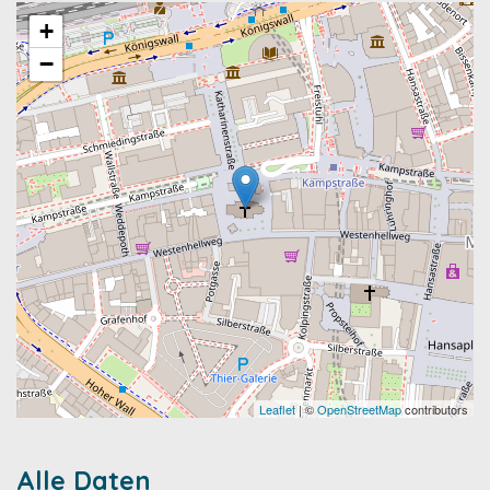
+
−
Leaflet
| ©
OpenStreetMap
contributors
Alle Daten